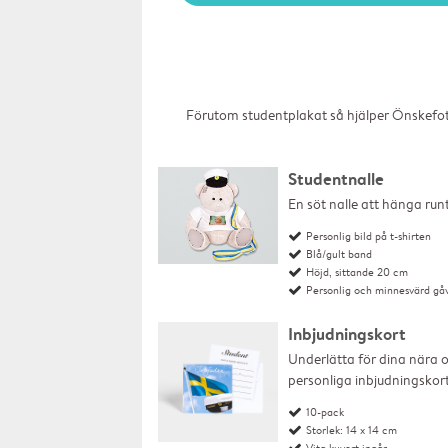
Förutom studentplakat så hjälper Önskefoto
Studentnalle
En söt nalle att hänga run
Personlig bild på t-shirten
Blå/gult band
Höjd, sittande 20 cm
Personlig och minnesvärd gå
Inbjudningskort
Underlätta för dina nära 
personliga inbjudningskort
10-pack
Storlek: 14 x 14 cm