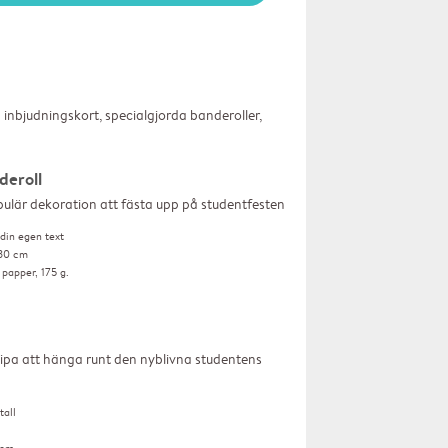
inbjudningskort, specialgjorda banderoller,
deroll
ulär dekoration att fästa upp på studentfesten
din egen text
 30 cm
 papper, 175 g.
pipa att hänga runt den nyblivna studentens 
tall