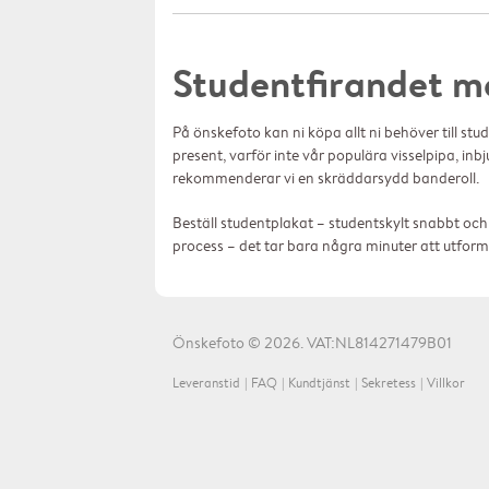
Studentfirandet m
På önskefoto kan ni köpa allt ni behöver till stu
present, varför inte vår populära visselpipa, inbj
rekommenderar vi en skräddarsydd banderoll.
Beställ studentplakat – studentskylt snabbt och en
process – det tar bara några minuter att utforma
Önskefoto ©
2026
. VAT:NL814271479B01
Leveranstid
FAQ
Kundtjänst
Sekretess
Villkor