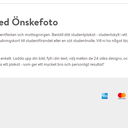
ed Önskefoto
dentfesten och mottagningen. Beställ ditt studentplakat - studentskylt i ett
udningskort till studentfirandet eller en söt studentnalle. Vill ni ha något lä
kelt. Ladda upp din bild, fyll i din text, välj mellan de 24 olika designs, o
 ett plakat - som ger ett mycket bra och personligt resultat!