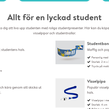
Allt för en lyckad student
 dig att liva upp studenten med roliga studentpresenter. Här kan du köpa 
visselpipor och studentnallar.
Studentban
t studentens hals.
Maffig och pop
Personlig med 
Storlek: 2 m x
Trycks på matt
va
Visselpipa
och kära genom att skicka ut 
Populär vissel
.
hals. 
Visselpipa i me
Storlek: 4 cm