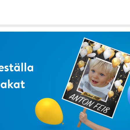
eställa
lakat