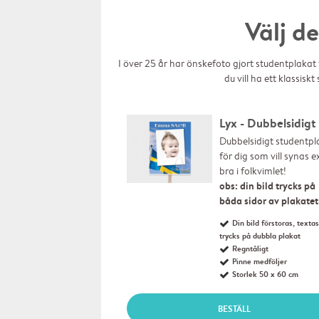
Välj d
I över 25 år har önskefoto gjort studentplakat ti
du vill ha ett klassiskt
Lyx - Dubbelsidigt
Dubbelsidigt studentpl
för dig som vill synas e
bra i folkvimlet!
obs: din bild trycks på 
båda sidor av plakatet
Din bild förstoras, texta
trycks på dubbla plakat
Regntåligt
Pinne medföljer
Storlek 50 x 60 cm
BESTÄLL