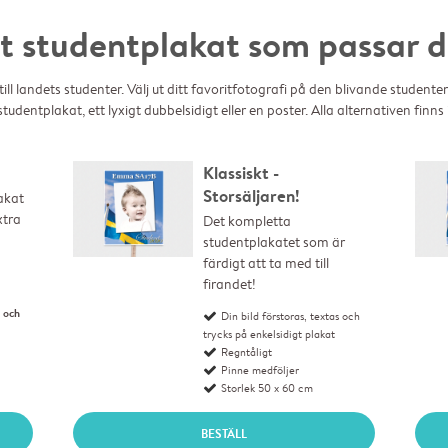
et studentplakat som passar d
ll landets studenter. Välj ut ditt favoritfotografi på den blivande studenten
 studentplakat, ett lyxigt dubbelsidigt eller en poster. Alla alternativen finns
Klassiskt -
Storsäljaren!
akat 
xtra 
Det kompletta 
studentplakatet som är 
färdigt att ta med till 
firandet!
s och
Din bild förstoras, textas och
trycks på enkelsidigt plakat
Regntåligt
Pinne medföljer
Storlek 50 x 60 cm
BESTÄLL